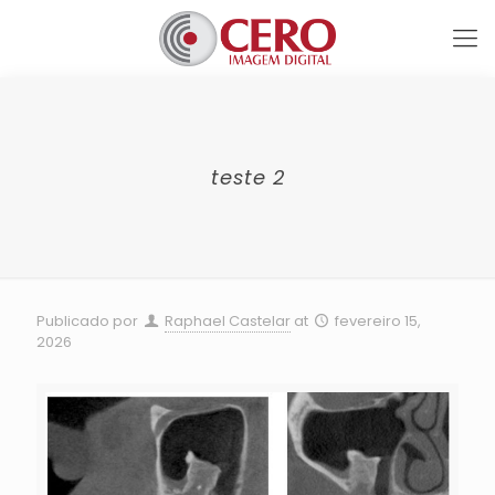
teste 2
Publicado por
Raphael Castelar
at
fevereiro 15,
2026